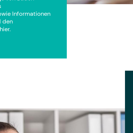
s
wie Informationen
d den
ier.